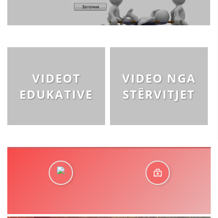
VIDEOT
VIDEO NGA
EDUKATIVE
STËRVITJET