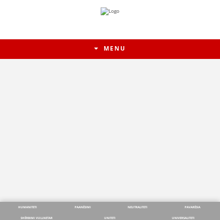
MENU
HUMANITETI
PAANËSIMI
NEUTRALITETI
PAVARËSIA
SHËRBIMI VULLNETAR
UNITETI
UNIVERSALITETI