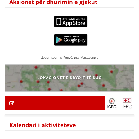
Aksionet për dhurimin e gjakut
Црвен крст на Република Македонија
LOKACIONET E KRYQIT TË KUQ
Kalendari i aktiviteteve