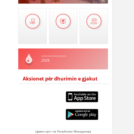
2026
Aksionet për dhurimin e gjakut
Црвен крст на Република Македонија