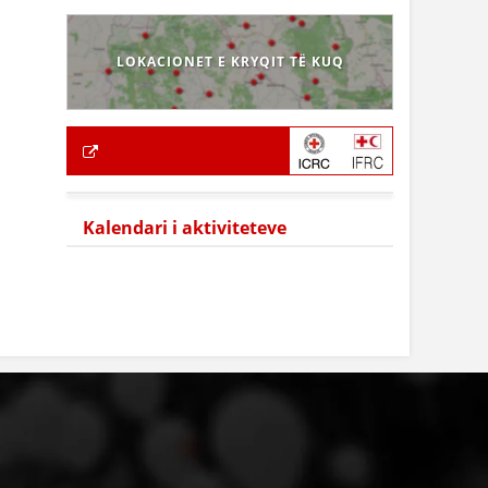
LOKACIONET E KRYQIT TË KUQ
Kalendari i aktiviteteve