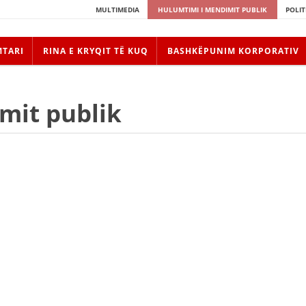
MULTIMEDIA
HULUMTIMI I MENDIMIT PUBLIK
POLIT
MTARI
RINA E KRYQIT TË KUQ
BASHKËPUNIM KORPORATIV
mit publik