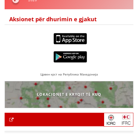
Aksionet për dhurimin e gjakut
Црвен крст на Република Македонија
LOKACIONET E KRYQIT TË KUQ