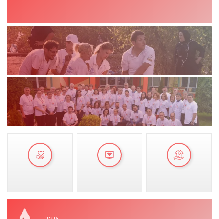
VEPRIMTARI
DORACAKË
STRATEGJI
MATERIAL EDUKATIVO INFORMATIV
BROCHURES
PRESENTATIONS
2026