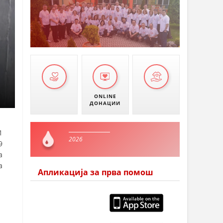
ONLINE
ДОНАЦИИ
1
2026
9
а
а
Апликација за прва помош