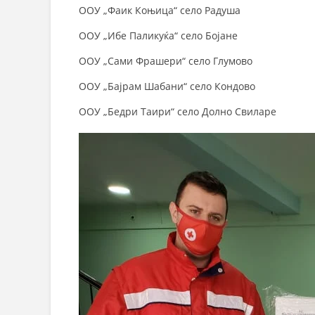
ООУ „Фаик Коњица“ село Радуша
ООУ „Ибе Паликуќа“ село Бојане
ООУ „Сами Фрашери“ село Глумово
ООУ „Бајрам Шабани“ село Кондово
ООУ „Бедри Таири“ село Долно Свиларе