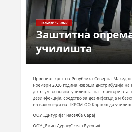
ноември 17, 2020
Заштитна опрема
училишта
Црвениот крст на Република Северна Македони
ноември 2020 година изврши дистрибуција на 
до осум основни училишта на територијата н
дезинфекција, средство за дезинфекција и без
на волонтери на ЦКРСМ-ОО Карпош до училишт
ООУ „Дитурија“ населба Сарај
ООУ „Емин Дураку“ село Буковиќ