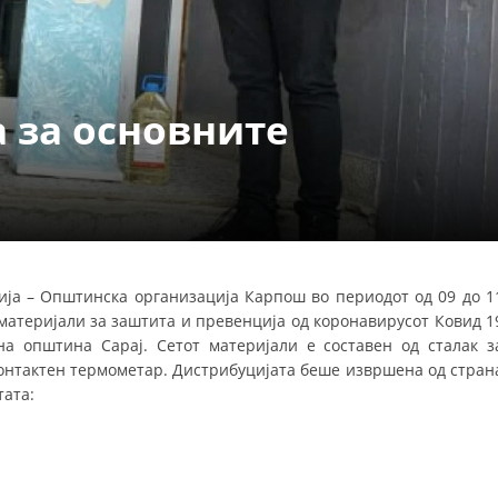
ДЕЈСТВУВАЊЕ
 за основните
ПРИРАЧНИЦИ
СТРАТЕГИИ
ЕДУКАТИВНО ИНФОРМАТИВНИ МАТЕРИЈАЛИ
ја – Општинска организација Карпош во периодот од 09 до 1
материјали за заштита и превенција од коронавирусот Ковид 1
БРОШУРИ
а општина Сарај. Сетот материјали е составен од сталак з
ПОСТЕРИ
контактен термометар. Дистрибуцијата беше извршена од стран
ата:
ПРЕЗЕНТАЦИИ