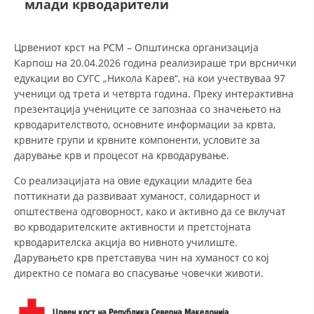
млади крводарители
ДЕЈСТВУВАЊЕ
Црвениот крст на РСМ – Општинска организација
Карпош на 20.04.2026 година реализираше три врснички
едукации во СУГС „Никола Карев“, на кои учествуваа 97
ученици од трета и четврта година. Преку интерактивна
презентација учениците се запознаа со значењето на
ПРИРАЧНИЦИ
крводарителството, основните информации за крвта,
крвните групи и крвните компоненти, условите за
СТРАТЕГИИ
дарување крв и процесот на крводарување.
ЕДУКАТИВНО ИНФОРМАТИВНИ МАТЕРИЈАЛИ
Со реализацијата на овие едукации младите беа
поттикнати да развиваат хуманост, солидарност и
БРОШУРИ
општествена одговорност, како и активно да се вклучат
во крводарителските активности и претстојната
ПОСТЕРИ
крводарителска акција во нивното училиште.
ПРЕЗЕНТАЦИИ
Дарувањето крв претставува чин на хуманост со кој
директно се помага во спасување човечки животи.