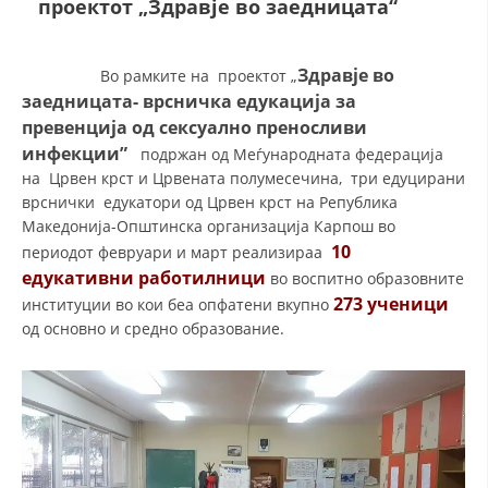
проектот „Здравје во заедницата“
ДЕЈСТВУВАЊЕ
Здравје во
Во рамките на проектот „
заедницата- врсничка едукација за
превенција од сексуално преносливи
инфекции”
подржан од Меѓународната федерација
на Црвен крст и Црвената полумесечина, три едуцирани
ПРИРАЧНИЦИ
врснички едукатори од Црвен крст на Република
Македонија-Општинска организација Карпош во
СТРАТЕГИИ
10
периодот февруари и март реализираа
ЕДУКАТИВНО ИНФОРМАТИВНИ МАТЕРИЈАЛИ
едукативни работилници
во воспитно образовните
273 ученици
институции во кои беа опфатени вкупно
БРОШУРИ
од основно и средно образование.
ПОСТЕРИ
ПРЕЗЕНТАЦИИ