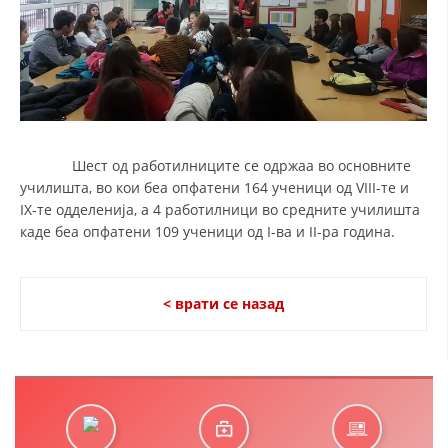
Шест од работилниците се одржаа во основните
училишта, во кои беа опфатени 164 ученици од VIII-те и
IX-те одделенија, а 4 работилници во средните училишта
каде беа опфатени 109 ученици од I-ва и II-ра година.
< врати се назад