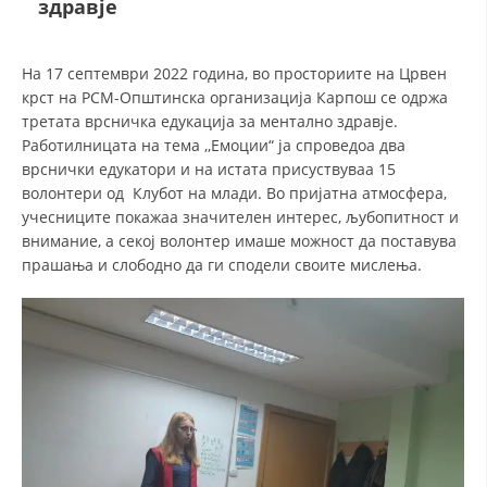
здравје
ДЕЈСТВУВАЊЕ
На 17 септември 2022 година, во просториите на Црвен
крст на РСМ-Општинска организација Карпош се одржа
третата врсничка едукација за ментално здравје.
Работилницата на тема ,,Емоции“ ја спроведоа два
врснички едукатори и на истата присуствуваа 15
ПРИРАЧНИЦИ
волонтери од Клубот на млади. Во пријатна атмосфера,
учесниците покажаа значителен интерес, љубопитност и
СТРАТЕГИИ
внимание, а секој волонтер имаше можност да поставува
прашања и слободно да ги сподели своите мислења.
ЕДУКАТИВНО ИНФОРМАТИВНИ МАТЕРИЈАЛИ
БРОШУРИ
ПОСТЕРИ
ПРЕЗЕНТАЦИИ