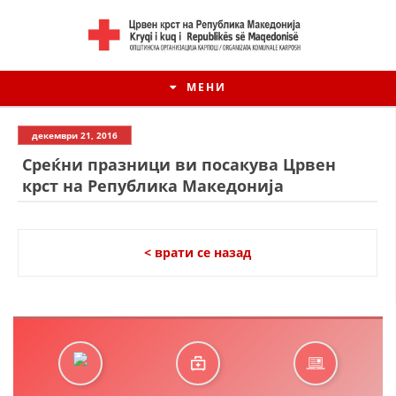
МЕНИ
декември 21, 2016
Среќни празници ви посакува Црвен
крст на Република Македонија
< врати се назад