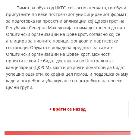
Тимот за обука од ЦКГС, согласно агендата, ги обучи
присутните по веќе постоечкиот унифицираниот формат
за подготовка на проектни апликации кој Црвен крст на
Република Северна Македонија го има доставено до сите
Општински организации на Црве крст, согласно кој се
аплицира за нивните повици, фондови и партнерски
состаноци. Обуката е додадена вредност за самите
Општински организации на Црвен крст, можност
проектите кои ќе бидат доставени во Централната
канцеларија (ЦКРСМ), како и до други донатори да бидат
успешно оценети, со крајна цел помош и поддршка онаму
каде и потребно и ублажување на потребите на повеќе
целни групи.
< врати се назад