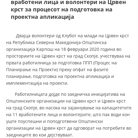
вработени лица и волонтери на Црвен
крст за процесот на подготовка на
проектна апликација
ДЕЈСТВУВАЊЕ
Двајца волонтери од Клубот на млади на Црвен крст
на Република Северна Македонија-Општинска
организација Карпош на 18 февруари 2020 година во
ПРИРАЧНИЦИ
просториите на Црвен крст на град Скопје, учествуваа на
првата работилница за подготовка ППП (Процес на
СТРАТЕГИИ
Планирање на Проекти) преку опфат на фазите
планирање, подготовка на проектна апликација и
ЕДУКАТИВНО ИНФОРМАТИВНИ МАТЕРИЈАЛИ
имплементација на проекти.
БРОШУРИ
Работилницата дојде по заедничка иницијатива на
Општинските организации на Црвен крст и Црвен крст
ПОСТЕРИ
на град Скопје, во насока на зајакнување на капацитетите
ПРЕЗЕНТАЦИИ
на 11 вработените лица и волонтерите, што пак води кон
уште поуспешни и поподготвени Општински
организации на Црвен крст да одговорат на потребите во
заедниците во кои дејствуваат.