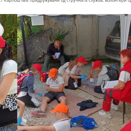
ст Карпош беа придружувани од стручната служба, волонтери о