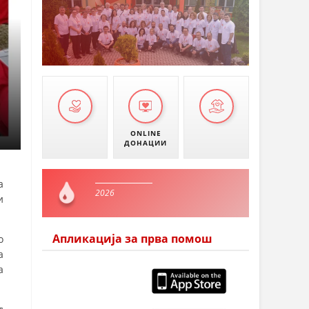
ONLINE
ДОНАЦИИ
а
2026
и
Апликација за прва помош
о
а
а