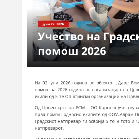
јуни 22, 2026
Учество на Градс
помош 2026
На 02 јуни 2026 година во објектот „Даре Бо
помош за 2026 година во организација на Црве
екипи од 5-те Општински организации на Црвен
Од Црвен крст на РСМ – ОО Карпош учествува
прва помош, односно екипите од ООУ„Аврам Пи
Градскиот натпревар ги освоија 5-то, 9-тото и
натпреварот.