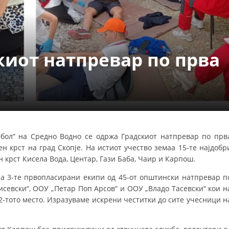
ДЕЈСТВУВАЊЕ
киот натпревар по прва
ПРИРАЧНИЦИ
СТРАТЕГИИ
ЕДУКАТИВНО ИНФОРМАТИВНИ МАТЕРИЈАЛИ
мбол“ на Средно Водно се одржа Градскиот натпревар по прв
н крст на град Скопје. На истиот учество земаа 15-те најдобр
БРОШУРИ
 крст Кисела Вода, Центар, Гази Баба, Чаир и Карпош.
ПОСТЕРИ
а 3-те првопласирани екипи од 45-от општински натпревар п
ПРЕЗЕНТАЦИИ
севски“, ООУ „Петар Поп Арсов“ и ООУ „Владо Тасевски“ кои н
 12-тото место. Изразуваме искрени честитки до сите учесници н