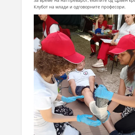
За време на натпреварот, екипите од Црвен кр
Клубот на млади и одговорните професори.