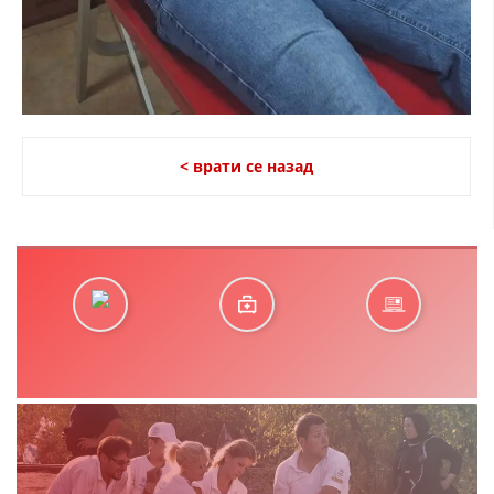
< врати се назад