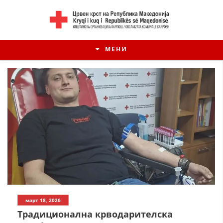
МЕНИ
март 18, 2026
Традициoнална крводарителска