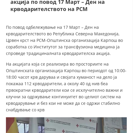
акција по повод 17 Март – Ден на
крводарителството на РСМ
ДЕЈСТВУВАЊЕ
По повод одбележување на 17 Март – Ден на
крводарителството во Република Северна Македонија,
Црвен крст на РСМ-Општинска организација Карпош во
соработка со Институтот за трансфузиона медицина ја
ПРИРАЧНИЦИ
спроведе традициналната крводарителска акција.
СТРАТЕГИИ
На акцијата која се реализира во просториите на
Општинската организација Карпош во периодот од 10:00-
ЕДУКАТИВНО ИНФОРМАТИВНИ МАТЕРИЈАЛИ
18:00 часот крв даруваа и својата хуманост на дело ја
покажаа 112 крводарители, a околу 40 од нив беа
БРОШУРИ
првократни крводарители кои се исклучително важни и
клучни за одржување континуитет во целиот систем на
ПОСТЕРИ
крводарување и без кои не може да се одржи стабилно
ПРЕЗЕНТАЦИИ
снабдување со крв