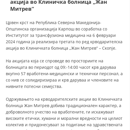
акција во Клиничка болница „Жан
Митрев“
ДЕЈСТВУВАЊЕ
Црвен крст на Република Северна Македонија-
Општинска организација Карпош во соработка со
Институтот за трансфузиона медицина на 6 февруари
2024 година ја реализира третата по ред крводарителска
акција во Клиничката болница „Жан Митрев“ – Скопје.
ПРИРАЧНИЦИ
На акцијата која се спроведе во просториите на
СТРАТЕГИИ
болницата во периодот од 09:-14:00 часот крв даруваа
ЕДУКАТИВНО ИНФОРМАТИВНИ МАТЕРИЈАЛИ
вкупно 57 вработени-медицински и технички персонал, а
со нив се солидиризираа и крв даруваа и членовите на
БРОШУРИ
нивните потесни семејства.
ПОСТЕРИ
Одржувањето на крводарителските акции во Клиничката
болница Жан Митрев добива традиционален карактер, а
ПРЕЗЕНТАЦИИ
доброволното учество на вработените, ги искажуваат
високите етички, хумани и морални вредности на целиот
колектив и придонесуваат за подигање на здравствената