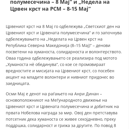
полумесечина – 8 Мај“ и „Недела на
Црвен крст на РСМ – 8-15 Мај“
ДЕЈСТВУВАЊЕ
Црвениот крст на 8 Мај го одбележува „Светскиот ден на
Црвениот крст и Црвената полумесечина“ и го започнува
одбележувањето на „Неделата на Црвен крст на
Република Северна Македонија (8–15 Мај)“ – денови
ПРИРАЧНИЦИ
посветени на хуманоста, солидарноста и волонтерството.
Оваа година одбележувањето се реализира под мотото
СТРАТЕГИИ
„Хуманоста нè обединува“, со кое се промовираат
вредностите и мисијата на Црвениот крст, со посебен
ЕДУКАТИВНО ИНФОРМАТИВНИ МАТЕРИЈАЛИ
акцент на младите волонтери и нивниот придонес во
заедницата.
БРОШУРИ
Осми Мај е денот на раѓањето на Анри Динан –
ПОСТЕРИ
основоположникот на Меѓународното движење на
ПРЕЗЕНТАЦИИ
Црвениот крст и Црвената полумесечина и добитник на
првата Нобелова награда за мир. Овој ден претставува
потсетник дека хуманоста се живее секојдневно, преку
поддршка, солидарност и грижа за другите. По повод 8