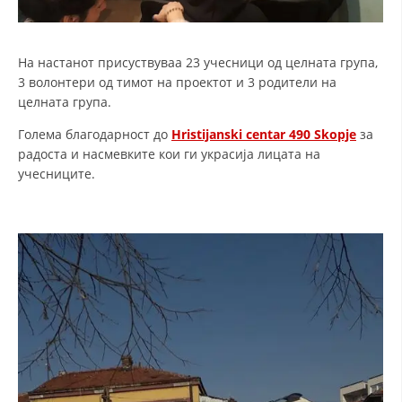
На настанот присуствуваа 23 учесници од целната група,
3 волонтери од тимот на проектот и 3 родители на
целната група.
Голема благодарност до
Hristijanski centar 490 Skopje
за
радоста и насмевките кои ги украсија лицата на
учесниците.