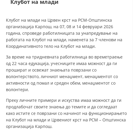
Клубот на млади
ДЕЈСТВУВАЊЕ
Клубот на млади на Црвен крст на РСМ-Општинска
организација Карпош, на 07, 08 и 14 февруари 2026
година, спроведе работилницата за унапредување на
работата на Клубот на млади, наменета за 7 членови на
Координативното тело на Клубот на млади.
ПРИРАЧНИЦИ
За време на тридневната работилница во времетраење
од 22 часa едукација, учесниците имаа можност да ги
СТРАТЕГИИ
прошират и освежат знаењата поврзани со
ЕДУКАТИВНО ИНФОРМАТИВНИ МАТЕРИЈАЛИ
волонтерството, личниот менаџмент, менаџментот со
активности од помал и среден обем, менаџментот со
БРОШУРИ
волонтери.
ПОСТЕРИ
Преку личните примери и искуства имаа можност да ги
продлабочат своите знаења до темите и да согледаат
ПРЕЗЕНТАЦИИ
како истите се поврзани со начинот на функционирањето
на Клубот на млади и Црвениот крст на РСМ – Општинска
организација Карпош.