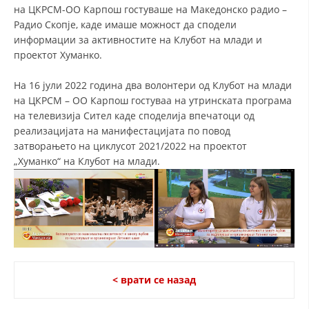
на ЦКРСМ-ОО Карпош гостуваше на Македонско радио –
Радио Скопје, каде имаше можност да сподели
информации за активностите на Клубот на млади и
проектот Хуманко.
На 16 јули 2022 година два волонтери од Клубот на млади
на ЦКРСМ – ОО Карпош гостуваа на утринската програма
на телевизија Сител каде споделија впечатоци од
реализацијата на манифестацијата по повод
затворањето на циклусот 2021/2022 на проектот
„Хуманко“ на Клубот на млади.
< врати се назад