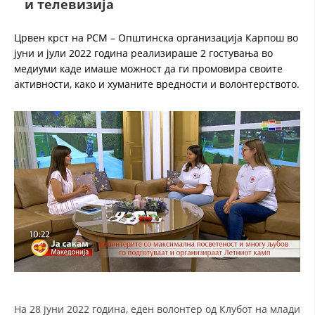
и телевизија
ДЕЈСТВУВАЊЕ
Црвен крст на РСМ – Општинска организација Карпош во
јуни и јули 2022 година реализираше 2 гостувања во
медиуми каде имаше можност да ги промовира своите
активности, како и хуманите вредности и волонтерството.
ПРИРАЧНИЦИ
СТРАТЕГИИ
ЕДУКАТИВНО ИНФОРМАТИВНИ МАТЕРИЈАЛИ
БРОШУРИ
ПОСТЕРИ
ПРЕЗЕНТАЦИИ
На 28 јуни 2022 година, еден волонтер од Клубот на млади