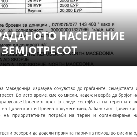
ДЕЈСТВУВАЊЕ
РАДАНОТО НАСЕЛЕНИЕ
 ЗЕМЈОТРЕСОТ
ПРИРАЧНИЦИ
СТРАТЕГИИ
ЕДУКАТИВНО ИНФОРМАТИВНИ МАТЕРИЈАЛИ
донија изразува сочувство до граѓаните, семејствата 
БРОШУРИ
тресот. Во исто време, сме со мисли, надеж и верба да бројот н
ПОСТЕРИ
равување.Црвениот крст ја следи состојбата на терен и е в
а на Црвен крст и Црвена полумесечина, Албанскиoт Црвен крс
ПРЕЗЕНТАЦИИ
е на при
оритетните потреби на терен и организирање н
ствени резерви да додели првична парична помош во висина о