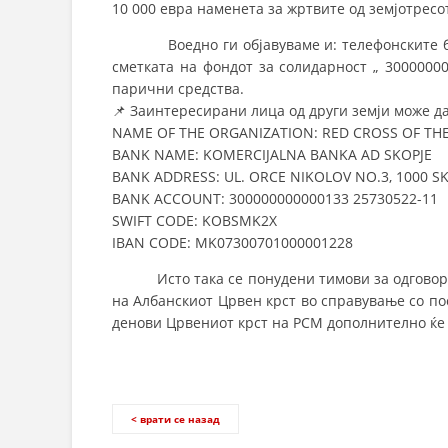
10 000 евра наменета за жртвите од земјотресо
Воедно ги објавуваме и: телефонските броев
сметката на фондот за солидарност „ 3000000
парични средства.
📌
Заинтересирани лица од други земји може да
NAME OF THE ORGANIZATION: RED CROSS OF TH
BANK NAME: KOMERCIJALNA BANKA AD SKOPJE
BANK ADDRESS: UL. ORCE NIKOLOV NO.3, 1000 
BANK ACCOUNT: 300000000000133 25730522-11
SWIFT CODE: KOBSMK2X
IBAN CODE: MK07300701000001228
Исто така се понудени тимови за одговор п
на Албанскиот Црвен крст во справување со п
денови Црвениот крст на РСМ дополнително ќе
< врати се назад