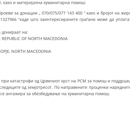
т, како и материјална хуманитарна помош:
и за донации „ 070/075/077 143 400 “ како и бројот на жир
01327966 “каде што заинтересираните граѓани може да уплата
 донираат на:
E REPUBLIC OF NORTH MACEDONIA
SKOPJE, NORTH MACEDONIA
ри катастрофи од Црвениот крст на РСМ за помош и поддршк
оследиците од земјотресот. По направените проценки нареднит
 се ангажира за обезбедување на хуманитарна помош.