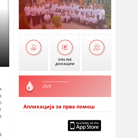
ONLINE
ДОНАЦИИ
2026
и
а
о
Апликација за прва помош
т
а
д