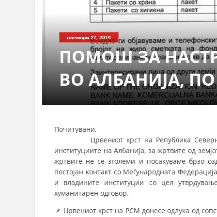
ноември 27, 2019
ПОМОШ ЗА НАСТ
ВО АЛБАНИЈА, ПО
Почитувани,
Црвениот крст на Република Северна Маке
институциите на Албанија, за жртвите од земјо
жртвите не се зголеми и посакуваме брзо озд
постојан контакт со Меѓународната Федерациј
и владините институции со цел утврдувањ
хуманитарен одговор.
📌
Црвениот крст на РСМ донесе одлука од соп