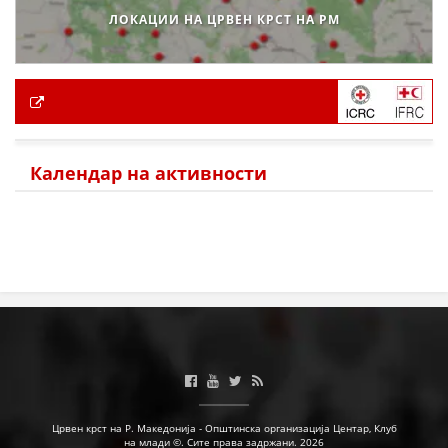
ЛОКАЦИИ НА ЦРВЕН КРСТ НА РМ
Календар на активности
Црвен крст на Р. Македонија - Општинска организација Центар, Клуб
на млади ©. Сите права задржани. 2026