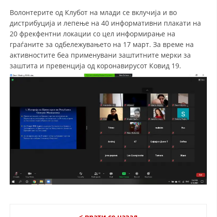
Волонтерите од Клубот на млади се вклучија и во
дистрибуција и лепење на 40 информативни плакати на
20 фрекфентни локации со цел информирање на
граѓаните за одбележувањето на 17 март. За време на
активностите беа применувани заштитните мерки за
заштита и превенција од коронавирусот Ковид 19.
< врати се назад