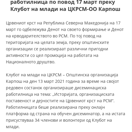
работилница по повод 17 март преку
Клубот на млади на ЦКРСМ-ОО Карпош
ДЕЈСТВУВАЊЕ
Црвениот крст на Република Северна Македонија на 17
март го одбележува Денот на своето формирање и Денот
на крводарителството во РСМ. По тој повод на
територијата на целата земја, преку општинските
организации се реализираат различни пригодни
ПРИРАЧНИЦИ
активности со цел промоција на работата на
Националното друштво.
СТРАТЕГИИ
ЕДУКАТИВНО ИНФОРМАТИВНИ МАТЕРИЈАЛИ
Клубот на млади на ЦКРСМ – Општинска организација
Карпош на ден 13 март 2021 година за време на својот
БРОШУРИ
редовен состанок организираше дисеминациска
работилница на тема: „Историјата, организациската
ПОСТЕРИ
поставеност и дејностите на Црвениот крст на РСМ“.
Работилницата беше реализирана преку онлајн
ПРЕЗЕНТАЦИИ
платформа од страна на обучен дисеминатор, а на истата
присуствуваа 34 членови и волонтери од Клубот на
млади.