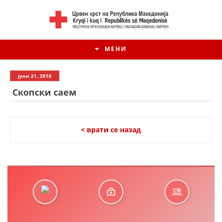
МЕНИ
јуни 21, 2016
Скопски саем
< врати се назад