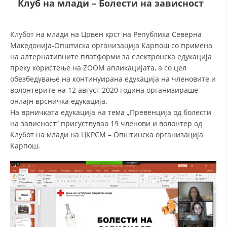
Клуб на млади – Болести на зависност
ДЕЈСТВУВАЊЕ
Клубот на млади на Црвен крст на Република Северна
Македонија-Општиска организација Карпош со примена
на алтернативните платформи за електронска едукација
преку користење на ZOOM апликацијата, а со цел
обезбедување на континуирана едукација на членовите и
ПРИРАЧНИЦИ
волонтерите на 12 август 2020 година организираше
онлајн врсничка едукација.
СТРАТЕГИИ
На врничката едукација на тема „Превенција од болести
на зависност“ присуствуваа 19 членови и волонтер од
ЕДУКАТИВНО ИНФОРМАТИВНИ МАТЕРИЈАЛИ
Клубот на млади на ЦКРСМ – Општинска организација
Карпош.
БРОШУРИ
ПОСТЕРИ
ПРЕЗЕНТАЦИИ