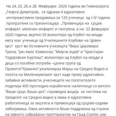
На 24, 25, 26 и 28 Февруари 2020 година во Гимназијата
,,Георги Димитров,, се одржаа 4 едукативни
интереактивни предавања за 120 ученици од I-IV година
пропратени со презентација ,,Превенција на срцев
инфаркт, мозочен инфаркт и гангрена, а на 22 февруари
2020 година, вкупно 50 волонтери од Клубот на млади
мегу кои: ученици од Училишните Клубови на Црвен
крст крст во Основните училишта ”Вера Циривири
Трена, ”Јан Амос Коменски, ”Мирче Ацев” и “Христијан
Тодоровски Карпош”; волонтери од Клубот на млади и
деца со посебни потреби –целна група од
Проектот’’Хуманко’’ реализираа Марш на Средно Водно и
посета на Милениумскиот крст каде преку едукативно-
забавни активности, учесниците на посетителите
поделија 400 претходно изработени налепници со мототo
‘’Ваше срце, Ваша цел’’, спроведоа акција за чистење на
пределот на Средно водно а имаа и едукативна
работилница за заштита и превенција од срцево-садови
заболувања. Оваа активноста беше поддржана од страна
на Јавното собраќајно претпријатие на Град Скопје, кои