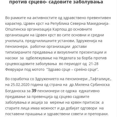
против срцево- садовите заболувања
ДЕЈСТВУВАЊЕ
Во рамките на активностите од здравствено превентивен
карактер, Црвен крст на Република Северна Македонија-
Општинска организација Карпош до основните
организации на Црвен крст во сите основни и средни
училишта, предучилишните установи, Здруженија на
ПРИРАЧНИЦИ
пензионери, работни организации достави
типизираните предавања и визуелните презентации и
СТРАТЕГИИ
насоки за одбележување на Неделата за борба против
срцевосадовите заболувања во периодот од 21-28
ЕДУКАТИВНО ИНФОРМАТИВНИ МАТЕРИЈАЛИ
Февруари под мотото “Здраво срце – среќно срце”,
БРОШУРИ
Во соработка со Здружението на пензионери ,,Тафталиџе,,
на 25.02.2020 година од страна на др.Милена Србиноска
ПОСТЕРИ
39
Богданоска за
пензионери се одржа едукативно
ПРЕЗЕНТАЦИИ
предавање за превенција од срцево садовите
заболувања и акција за мерење на крвен притисок а
старите лица имаа можност и да добијат одговори на
поставени прашања и здравствени совети и препораки.