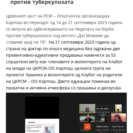
против туберкулозата
ДЕЈСТВУВАЊЕ
Црвениот крст на РСМ – Општинска организација
Карпош во периодот од 14 до 21 септември 2023 година
се вклучи во одбележувањето на Неделата на борба
против туберкулозата под мотото „Да! Можеме да
ставиме крај на ТБ“.
На 21 септември 2023 година од
страна на доктор по општа медицина беа одржани две
ПРИРАЧНИЦИ
превентивно-едукативни предавања наменети за 55
слушатели меѓу кои членовите и волонтерите на Клубот
СТРАТЕГИИ
на млади на ЦКРСМ-ОО Карпош, целната група на
проектот Хуманко и волонтерите од Клубот на родители
ЕДУКАТИВНО ИНФОРМАТИВНИ МАТЕРИЈАЛИ
на ЦКРСМ – ОО Карпош. Двете едукации поминаа во
БРОШУРИ
пријатна и активна атмосфера со прашања и дискусија.
ПОСТЕРИ
ПРЕЗЕНТАЦИИ