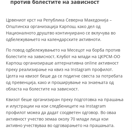
против болестите на зависност
ДЕЈСТВУВАЊЕ
Црвениот крст на Република Северна Македонија –
Општинска организација Карпош, како дел од
Националното друштво континуирано се вклучува во
одбележувањето на календарските активноти.
По повод одбележувањето на Месецот на борба против
ПРИРАЧНИЦИ
болестите на зависност, Клубот на млади на ЦКРСМ-ОО
Карпош организираше алтернативна online активност
СТРАТЕГИИ
преку реализирање на квиз на Instagram профилот.
ЕДУКАТИВНО ИНФОРМАТИВНИ МАТЕРИЈАЛИ
Целта на квизот беше да се подигне свеста за потребата
од превенција, како и проширување на знаењата од
БРОШУРИ
областа на болестите на зависност.
ПОСТЕРИ
Квизот беше организиран преку подготовка на прашања
и илустрации на кои следбениците на Instagram
ПРЕЗЕНТАЦИИ
профилот можеа да дадат соодветен одговор. Во оваа
активност учество земаа околу 70 млади лица кои
активно учествуваа во одговарањето на прашањата.