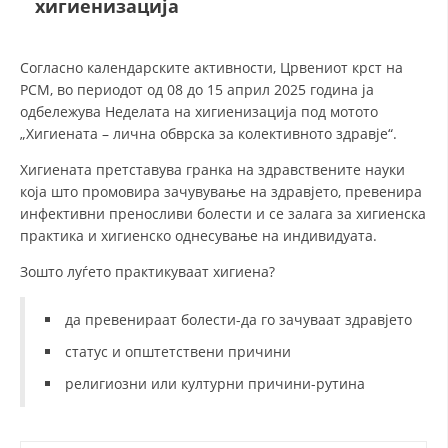
хигиенизација
ДЕЈСТВУВАЊЕ
Согласно календарските активности, Црвениот крст на
РСМ, во периодот од 08 до 15 април 2025 година ја
одбележува Неделата на хигиенизација под мотото
„Хигиената – лична обврска за колективното здравје“.
Хигиената претставува гранка на здравствените науки
ПРИРАЧНИЦИ
која што промовира зачувување на здравјето, превенира
инфективни преносливи болести и се залага за хигиенска
СТРАТЕГИИ
практика и хигиенско однесување на индивидуата.
ЕДУКАТИВНО ИНФОРМАТИВНИ МАТЕРИЈАЛИ
Зошто луѓето практикуваат хигиена?
БРОШУРИ
да превенираат болести-да го зачуваат здравјето
ПОСТЕРИ
статус и општетствени причини
ПРЕЗЕНТАЦИИ
религиозни или културни причини-рутина