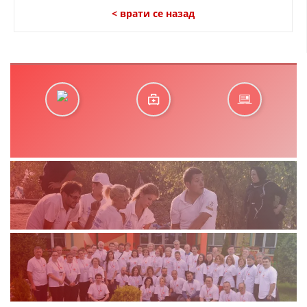
< врати се назад