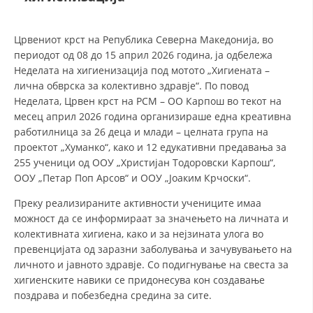
ДЕЈСТВУВАЊЕ
Црвениот крст на Република Северна Македонија, во
периодот од 08 до 15 април 2026 година, ја одбележа
Неделата на хигиенизација под мотото „Хигиената –
лична обврска за колективно здравје“. По повод
Неделата, Црвен крст на РСМ – ОО Карпош во текот на
месец април 2026 година организираше една креативна
ПРИРАЧНИЦИ
работилница за 26 деца и млади – целната група на
проектот „Хуманко“, како и 12 едукативни предавања за
СТРАТЕГИИ
255 ученици од ООУ „Христијан Тодоровски Карпош“,
ЕДУКАТИВНО ИНФОРМАТИВНИ МАТЕРИЈАЛИ
ООУ „Петар Поп Арсов“ и ООУ „Јоаким Крчоски“.
Преку реализираните активности учениците имаа
БРОШУРИ
можност да се информираат за значењето на личната и
ПОСТЕРИ
колективната хигиена, како и за нејзината улога во
превенцијата од заразни заболувања и зачувувањето на
ПРЕЗЕНТАЦИИ
личното и јавното здравје. Со подигнување на свеста за
хигиенските навики се придонесува кон создавање
поздрава и побезбедна средина за сите.