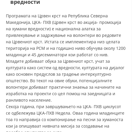
вредности
ДЕЈСТВУВАЊЕ
Програмата на Црвен крст на Република Северна
Македонија, ЦКА- ПХВ (Црвен крст во акција- промоција
на хумани вредности) е национална алатка за
привлекување и задржување на волонтери во редовите
на Црвениот крст. Истата се имплементира низ целата
територија на РСМ и на годишно ниво обучува околу 1200
ПРИРАЧНИЦИ
младинци и 45 дисеминатори кои работат со нив.
Младите добиваат обука за Црвениот крст, учат за
СТРАТЕГИИ
културата како систем од вредности, културата на дијалог
како основен предуслов за градење интеркултурно
ЕДУКАТИВНО ИНФОРМАТИВНИ МАТЕРИЈАЛИ
општество. Во текот на овие обуки, потенцијалните
БРОШУРИ
волонтери добиваат практични знаења за начините на
изработка на проекти со цел помош на заедницата и
ПОСТЕРИ
ранливото население.
Секоја година, при завршувањето на ЦКА- ПХВ циклусот
ПРЕЗЕНТАЦИИ
се одбележува ЦКА-ПХВ Недела. Оваа година младинците
тоа го направија со компонирање на песни за хуманоста
кои ја опишуваат нивната мисија за создавање на