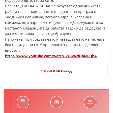
подобро општество за сите.
Песната „ОД НАС – ЗА НАС“ е резултат од заедничката
работа на овогодинешните младинци на програмата.
Заеднички напишана, искомпонирана, испеана и
снимена, што впрочем е и целта во одбележувањето на
настанот- младинците да работат заедно, да се дружат и
да се мотивираат за уште добри дела.
Напомена: При создавањето и изведувањето на песната
беа почитувани сите препораки за заштита од Корона
вирусот.
https://www.youtube.com/watch?v=8VNdQbM6QbA
< врати се назад