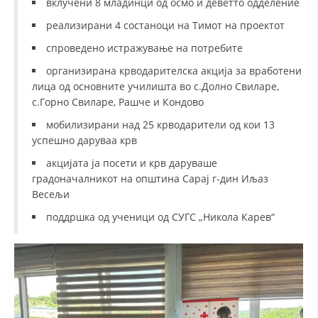
вклучени 8 младинци од осмо и деветто одделение
реализирани 4 состаноци на Тимот на проектот
спроведено истражување на потребите
организирана крводарителска акција за вработени
лица од основните училишта во с.Долно Свиларе,
с.Горно Свиларе, Рашче и Кондово
мобилизирани над 25 крводарители од кои 13
успешно даруваа крв
акцијата ја посети и крв даруваше
градоначалникот на општина Сарај г-дин Иљаз
Весељи
поддршка од ученици од СУГС „Никола Карев“