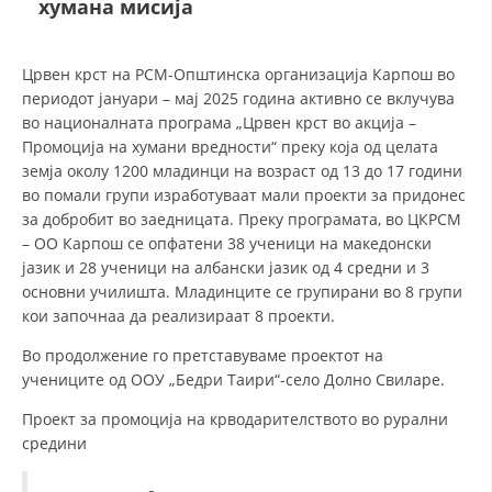
хумана мисија
ДЕЈСТВУВАЊЕ
Црвен крст на РСМ-Општинска организација Карпош во
периодот јануари – мај 2025 година активно се вклучува
во националната програма „Црвен крст во акција –
Промоција на хумани вредности“ преку која од целата
земја околу 1200 младинци на возраст од 13 до 17 години
ПРИРАЧНИЦИ
во помали групи изработуваат мали проекти за придонес
за добробит во заедницата. Преку програмата, во ЦКРСМ
СТРАТЕГИИ
– ОО Карпош се опфатени 38 ученици на македонски
јазик и 28 ученици на албански јазик од 4 средни и 3
ЕДУКАТИВНО ИНФОРМАТИВНИ МАТЕРИЈАЛИ
основни училишта. Младинците се групирани во 8 групи
кои започнаа да реализираат 8 проекти.
БРОШУРИ
Во продолжение го претставуваме проектот на
ПОСТЕРИ
учениците од ООУ „Бедри Таири“-село Долно Свиларе.
ПРЕЗЕНТАЦИИ
Проект за промоција на крводарителството во рурални
средини