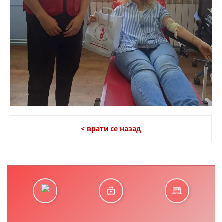
< врати се назад