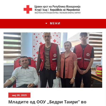
МЕНИ
мај 28, 2025
Младите од ООУ „Бедри Таири“ во