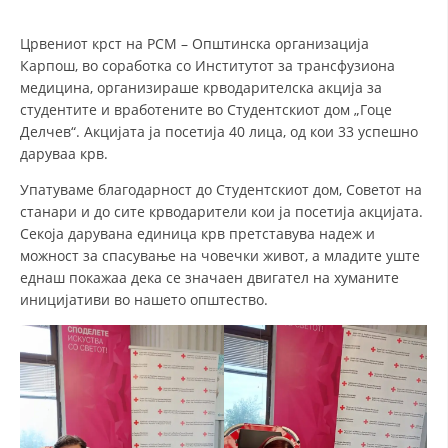
Црвениот крст на РСМ – Општинска организација
ДЕЈСТВУВАЊЕ
Карпош, во соработка со Институтот за трансфузиона
медицина, организираше крводарителска акција за
студентите и вработените во Студентскиот дом „Гоце
Делчев“. Акцијата ја посетија 40 лица, од кои 33 успешно
даруваа крв.
ПРИРАЧНИЦИ
Упатуваме благодарност до Студентскиот дом, Советот на
станари и до сите крводарители кои ја посетија акцијата.
СТРАТЕГИИ
Секоја дарувана единица крв претставува надеж и
ЕДУКАТИВНО ИНФОРМАТИВНИ МАТЕРИЈАЛИ
можност за спасување на човечки живот, а младите уште
еднаш покажаа дека се значаен двигател на хуманите
БРОШУРИ
иницијативи во нашето општество.
ПОСТЕРИ
ПРЕЗЕНТАЦИИ