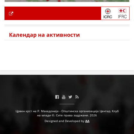
Календар на активности
Црвен крст на Р. Македонија - Општинска организација Центар, Клуб
на млади ©. Сите права задржани. 2026
Designed and Developed by
AA