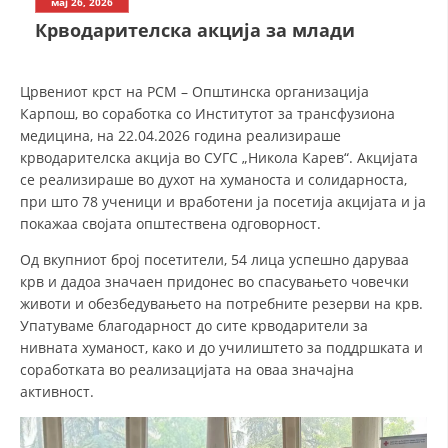
мај 26, 2026
Крводарителска акција за млади
ДЕЈСТВУВАЊЕ
Црвениот крст на РСМ – Општинска организација
Карпош, во соработка со Институтот за трансфузиона
медицина, на 22.04.2026 година реализираше
крводарителска акција во СУГС „Никола Карев“. Акцијата
ПРИРАЧНИЦИ
се реализираше во духот на хуманоста и солидарноста,
при што 78 ученици и вработени ја посетија акцијата и ја
СТРАТЕГИИ
покажаа својата општествена одговорност.
ЕДУКАТИВНО ИНФОРМАТИВНИ МАТЕРИЈАЛИ
Од вкупниот број посетители, 54 лица успешно даруваа
крв и дадоа значаен придонес во спасувањето човечки
БРОШУРИ
животи и обезбедувањето на потребните резерви на крв.
Упатуваме благодарност до сите крводарители за
ПОСТЕРИ
нивната хуманост, како и до училиштето за поддршката и
ПРЕЗЕНТАЦИИ
соработката во реализацијата на оваа значајна
активност.