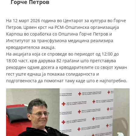
Ѓорче Петров
ДЕЈСТВУВАЊЕ
На 12 март 2026 година во Центарот за култура во Ѓорче
Петров, Црвен крст на РСМ-Општинска организација
Карпош во соработка со Општина Ѓорче Петров и
Институтот за трансфузиона медицина реализира
крводарителска акацја.
ПРИРАЧНИЦИ
На акцијата која се спроведе во периодот од 12;00 до
18:00 част, крв даруваа 82 граѓани што претставува
СТРАТЕГИИ
рекорден одзив досега а крводарителите со својот хуман
гест уште еднаш ја покажаа солидарноста и
ЕДУКАТИВНО ИНФОРМАТИВНИ МАТЕРИЈАЛИ
подготвеноста да помогнат таму каде што е најпотребно.
БРОШУРИ
ПОСТЕРИ
ПРЕЗЕНТАЦИИ