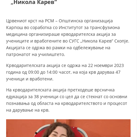
„Никола Карев“
ДЕЈСТВУВАЊЕ
Црвениот крст на РСМ – Општинска организација
Карпош во соработка со Институтот за трансфузиона
медицина организираше крводарителска акција за
учениците и вработените во СУГС „Никола Карев“ Скопје.
Акцијата се одржа во рамки на одбележување на
ПРИРАЧНИЦИ
патронатот на училиштето.
Крводарителската акција се одржа на 22 ноември 2023
СТРАТЕГИИ
година од 09:00 до 14:00 часот, на која крв даруваа 47
ЕДУКАТИВНО ИНФОРМАТИВНИ МАТЕРИЈАЛИ
ученици и вработени.
БРОШУРИ
На крводарителската акција претходеше врсничка
едукација за 38 ученици со цел да се стекнат со основни
ПОСТЕРИ
познавања од областа на крводарителството и процесот
на дарување на крв.
ПРЕЗЕНТАЦИИ