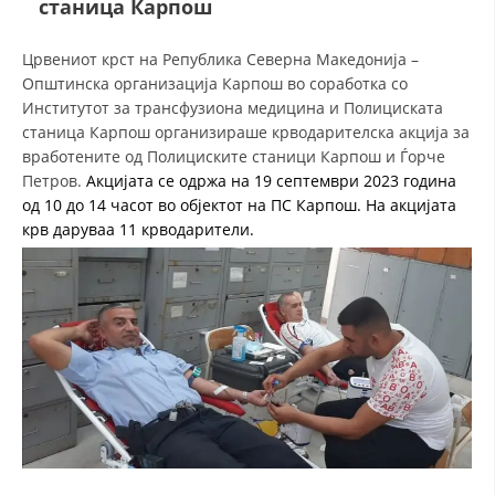
станица Карпош
ДЕЈСТВУВАЊЕ
Црвениот крст на Република Северна Македонија –
Општинска организација Карпош во соработка со
Институтот за трансфузиона медицина и Полициската
станица Карпош организираше крводарителска акција за
вработените од Полициските станици Карпош и Ѓорче
Петров.
Акцијата се одржа на 19 септември 2023 година
ПРИРАЧНИЦИ
од 10 до 14 часот во објектот на ПС Карпош. На акцијата
крв даруваа 11 крводарители.
СТРАТЕГИИ
ЕДУКАТИВНО ИНФОРМАТИВНИ МАТЕРИЈАЛИ
БРОШУРИ
ПОСТЕРИ
ПРЕЗЕНТАЦИИ