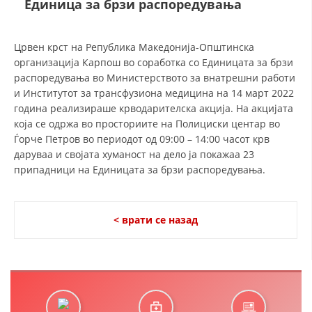
Единица за брзи распоредувања
ДЕЈСТВУВАЊЕ
Црвен крст на Република Македонија-Општинска
организација Карпош во соработка со Единицата за брзи
распоредувања во Министерството за внатрешни работи
и Институтот за трансфузиона медицина на 14 март 2022
година реализираше крводарителска акција. На акцијата
ПРИРАЧНИЦИ
која се одржа во просториите на Полициски центар во
Ѓорче Петров во периодот од 09:00 – 14:00 часот крв
СТРАТЕГИИ
даруваа и својата хуманост на дело ја покажаа 23
припадници на Единицата за брзи распоредувања.
ЕДУКАТИВНО ИНФОРМАТИВНИ МАТЕРИЈАЛИ
БРОШУРИ
< врати се назад
ПОСТЕРИ
ПРЕЗЕНТАЦИИ