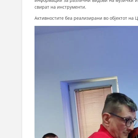
информации за различни видови на музички ин
свират на инструменти.
Активностите беа реализирани во објектот на