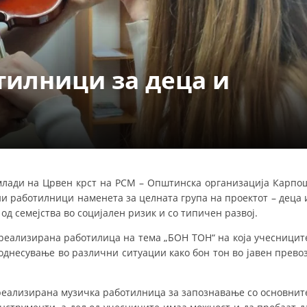
ДЕЈСТВУВАЊЕ
тилници за деца и
ПРИРАЧНИЦИ
СТРАТЕГИИ
ЕДУКАТИВНО ИНФОРМАТИВНИ МАТЕРИЈАЛИ
 млади на Црвен крст на РСМ – Општинска организација Карпо
и работилници наменета за целната група на проектот – деца 
БРОШУРИ
од семејства во социјален ризик и со типичен развој.
ПОСТЕРИ
 реализирана работилица на тема „БОН ТОН“ на која учесницит
ПРЕЗЕНТАЦИИ
однесување во различни ситуации како бон тон во јавен превоз
 реализирана музичка работилница за запознавање со основнит