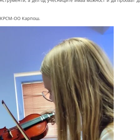
струменти, а дел од учесниците имаа можност и да пробаат д
 ЦКРСМ-ОО Карпош.