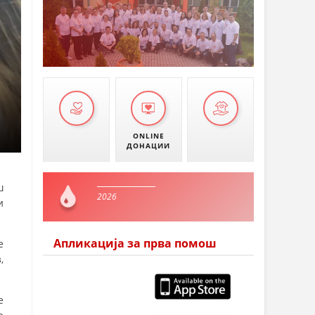
ONLINE
ДОНАЦИИ
ш
2026
и
Апликација за прва помош
е
,
е