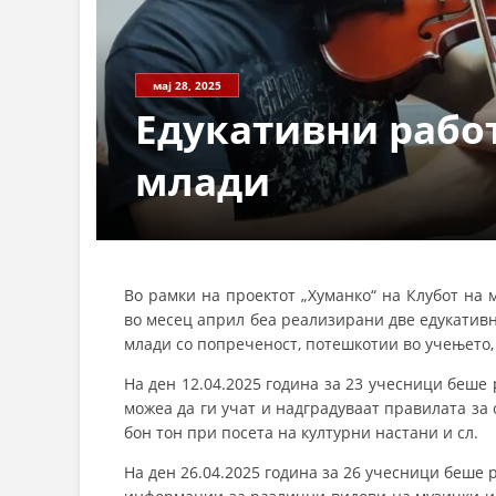
мај 28, 2025
Едукативни рабо
млади
Во рамки на проектот „Хуманко“ на Клубот на
во месец април беа реализирани две едукативн
млади со попреченост, потешкотии во учењето, 
На ден 12.04.2025 година за 23 учесници беше
можеа да ги учат и надградуваат правилата за 
бон тон при посета на културни настани и сл.
На ден 26.04.2025 година за 26 учесници беше