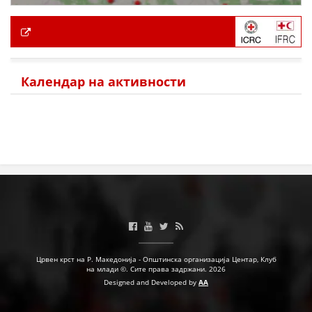
Календар на активности
Црвен крст на Р. Македонија - Општинска организација Центар, Клуб
на млади ©. Сите права задржани. 2026
Designed and Developed by
AA