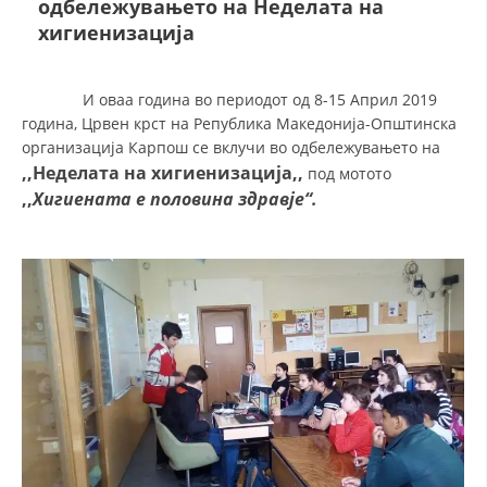
одбележувањето на Неделата на
хигиенизација
ДЕЈСТВУВАЊЕ
И оваа година во периодот од 8-15 Април 2019
година, Црвен крст на Република Македонија-Општинска
организација Карпош се вклучи во одбележувањето на
,,Неделата на хигиенизација,,
под мотото
ПРИРАЧНИЦИ
,,
Хигиената е половина здравје“.
СТРАТЕГИИ
ЕДУКАТИВНО ИНФОРМАТИВНИ МАТЕРИЈАЛИ
БРОШУРИ
ПОСТЕРИ
ПРЕЗЕНТАЦИИ