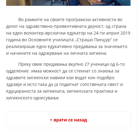
Во рамките на своите програмски активности во
делот на здравствено-превентивната дејност, од страна
на еден волонтер-врснички едукатор на 24-ти април 2019
година во Основните училишта ,,Страшо Пинџур“ се
реализираше едно едукативно предавања за значењето
и начините на одржување на личната хигиена.
Преку овие предавања вкупно 27 ученици од 6-то
одделение имаа можност да се стекнат со знаења за
здравите хигиенски навики кои водат кон подобро
здравје и исто така да ја подигнат сопствената свест и
едуцираноста за хигиената, хигиенската практика и
хигиенското однесување.
< врати се назад