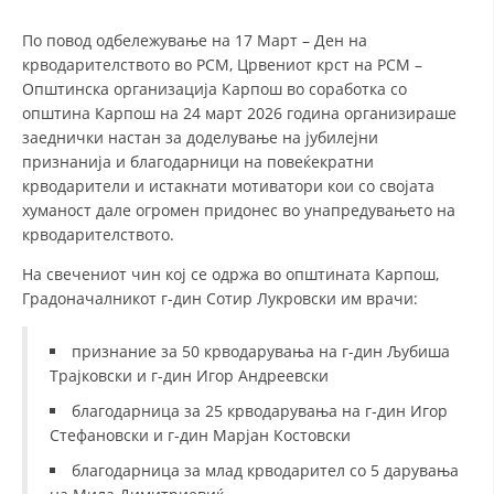
По повод одбележување на 17 Март – Ден на
ДЕЈСТВУВАЊЕ
крводарителството во РСМ, Црвениот крст на РСМ –
Општинска организација Карпош во соработка со
општина Карпош на 24 март 2026 година организираше
заеднички настан за доделување на јубилејни
признанија и благодарници на повеќекратни
крводарители и истакнати мотиватори кои со својата
ПРИРАЧНИЦИ
хуманост дале огромен придонес во унапредувањето на
крводарителството.
СТРАТЕГИИ
На свечениот чин кој се одржа во општината Карпош,
ЕДУКАТИВНО ИНФОРМАТИВНИ МАТЕРИЈАЛИ
Градоначалникот г-дин Сотир Лукровски им врачи:
БРОШУРИ
признание за 50 крводарувања на г-дин Љубиша
ПОСТЕРИ
Трајковски и г-дин Игор Андреевски
ПРЕЗЕНТАЦИИ
благодарница за 25 крводарувања на г-дин Игор
Стефановски и г-дин Марјан Костовски
благодарница за млад крводарител со 5 дарувања