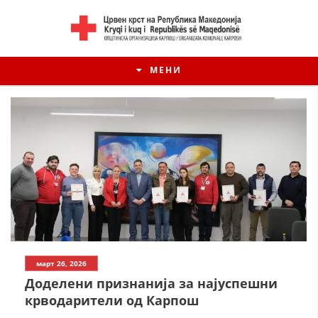
МЕНИ
март 26, 2026
Доделени признанија за најуспешни
крводарители од Карпош