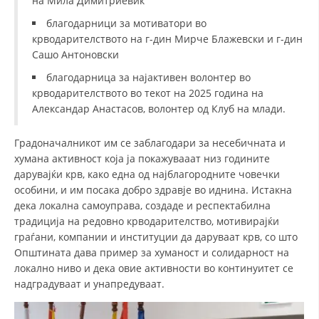
на Мила Димитриевиќ
благодарници за мотиватори во
крводарителството на г-дин Мирче Блажевски и г-дин
Сашо Антоновски
благодарница за најактивен волонтер во
крводарителството во текот на 2025 година на
Александар Анастасов, волонтер од Клуб на млади.
Градоначалникот им се заблагодари за несебичната и
хумана активност која ја покажувааат низ годините
дарувајќи крв, како една од најблагородните човечки
особини, и им посака добро здравје во иднина. Истакна
дека локална самоуправа, создаде и респектабилна
традиција на редовно крводарителство, мотивирајќи
граѓани, компании и институции да даруваат крв, со што
Општината дава пример за хуманост и солидарност на
локално ниво и дека овие активности во континуитет се
надградуваат и унапредуваат.