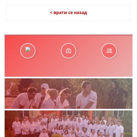
< врати се назад