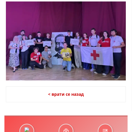
< врати се назад