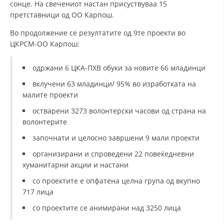
сонце. На свечениот настан присуствуваа 15
претставници од ОО Карпош.
Во продолжение се резултатите од 9те проекти во
ЦКРСМ-ОО Карпош:
одржани 6 ЦКА-ПХВ обуки за новите 66 младинци
вклучени 63 младинци/ 95% во изработката на
малите проекти
остварени 3273 волонтерски часови од страна на
волонтерите
започнати и целосно завршени 9 мали проекти
организирани и спроведени 22 повеќедневни
хуманитарни акции и настани
со проектите е опфатена целна група од вкупно
717 лица
со проектите се анимирани над 3250 лица