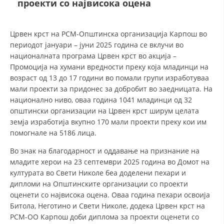
проекти со највисока оцена
ДЕЈСТВУВАЊЕ
Црвен крст на РСМ-Општинска организација Карпош во
периодот јануари – јуни 2025 година се вклучи во
националната програма Црвен крст во акција –
Промоција на хумани вредности преку која младинци на
возраст од 13 до 17 години во помали групи изработуваа
ПРИРАЧНИЦИ
мали проекти за придонес за добробит во заедницата. На
национално ниво, оваа година 1041 младинци од 32
СТРАТЕГИИ
општински организации на Црвен крст ширум целата
земја изработија вкупно 170 мали проекти преку кои им
ЕДУКАТИВНО ИНФОРМАТИВНИ МАТЕРИЈАЛИ
помогнале на 5186 лица.
БРОШУРИ
Во знак на благодарност и оддавање на признание на
младите херои на 23 септември 2025 година во Домот на
ПОСТЕРИ
културата во Свети Николе беа доделени пехари и
ПРЕЗЕНТАЦИИ
дипломи на Општинските организации со проекти
оценети со највисока оцена. Оваа година пехари освоија
Битола, Неготино и Свети Николе, додека Црвен крст на
РСМ-ОО Карпош доби диплома за проекти оценети со