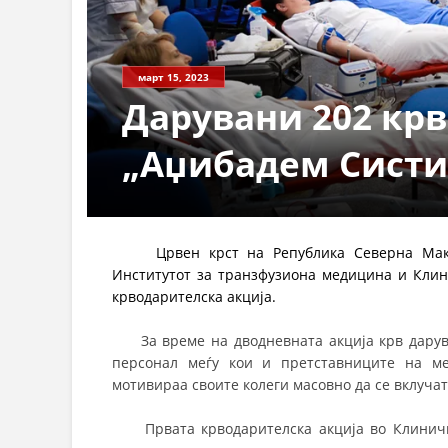
март 15, 2023
Дарувани 202 кр
„Аџибадем Систи
Црвен крст на Република Северна Македо
Институтот за транзфузиона медицина и Клин
крводарителска акција.
За време на дводневната акција крв даруваа
персонал меѓу кои и претставниците на ме
мотивираа своите колеги масовно да се вклучат
Првата крводарителска акција во Клинич