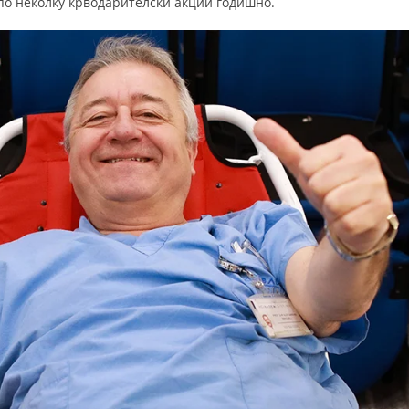
 по неколку крводарителски акции годишно.