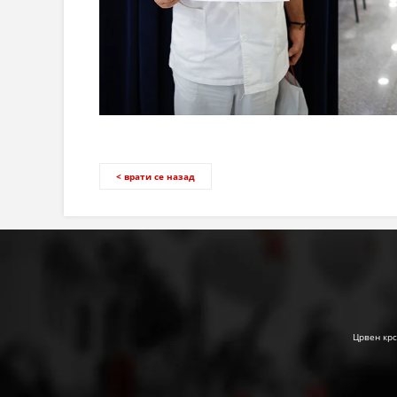
< врати се назад
Црвен крс