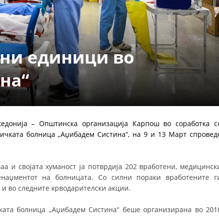
ДЕЈСТВУВАЊЕ
вни единици во
на“
ПРИРАЧНИЦИ
СТРАТЕГИИ
ЕДУКАТИВНО ИНФОРМАТИВНИ МАТЕРИЈАЛИ
нија – Општинска организација Карпош во соработка с
ичката болница „Аџибадем Систина“, на 9 и 13 Март спровед
БРОШУРИ
ПОСТЕРИ
 и својата хуманост ја потврдија 202 вработени, медицинск
наџментот на болницата. Со силни пораки вработените г
ПРЕЗЕНТАЦИИ
 и во следните крводарителски акции.
ката болница „Аџибадем Систина“ беше организирана во 201