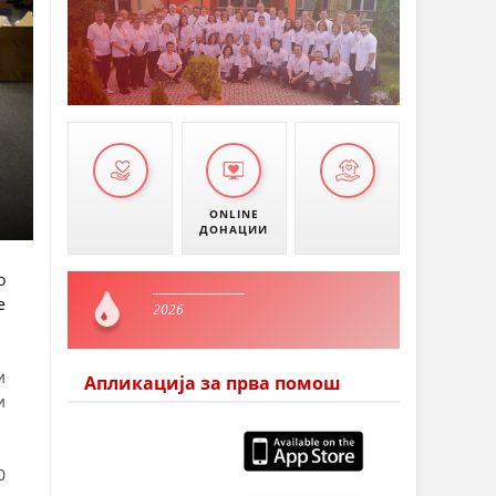
ONLINE
ДОНАЦИИ
о
е
2026
и
Апликација за прва помош
и
0