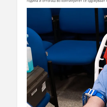
година и оттогаш во континуитет се одржуваат