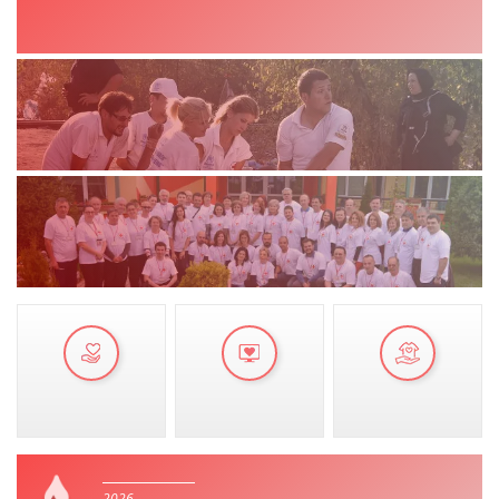
VEPRIMTARI
DORACAKË
STRATEGJI
MATERIAL EDUKATIVO INFORMATIV
BROCHURES
PRESENTATIONS
2026