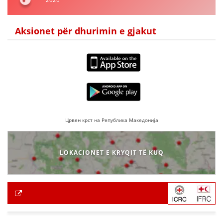
Aksionet për dhurimin e gjakut
Црвен крст на Република Македонија
LOKACIONET E KRYQIT TË KUQ