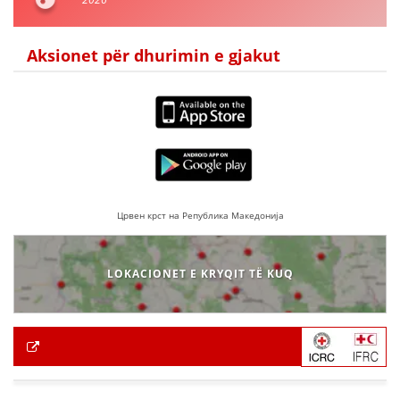
Aksionet për dhurimin e gjakut
Црвен крст на Република Македонија
LOKACIONET E KRYQIT TË KUQ