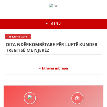
MENU
15 Korrik, 2016
DITA NDËRKOMBËTARE PËR LUFTË KUNDËR
TREGTISË ME NJERËZ
< kthehu mbrapa