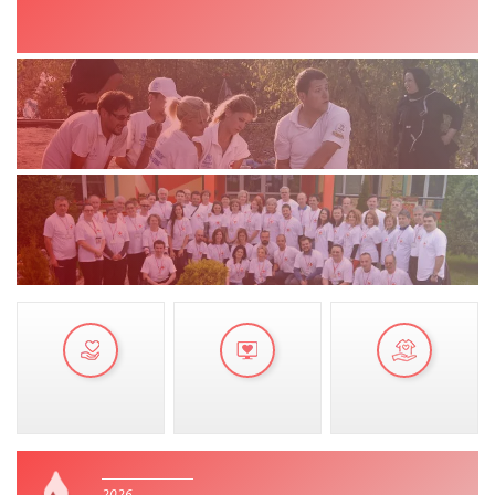
VEPRIMTARI
DORACAKË
STRATEGJI
MATERIAL EDUKATIVO INFORMATIV
BROCHURES
PRESENTATIONS
2026