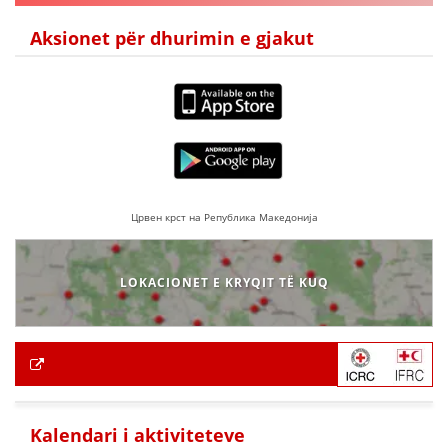
Aksionet për dhurimin e gjakut
Црвен крст на Република Македонија
LOKACIONET E KRYQIT TË KUQ
Kalendari i aktiviteteve