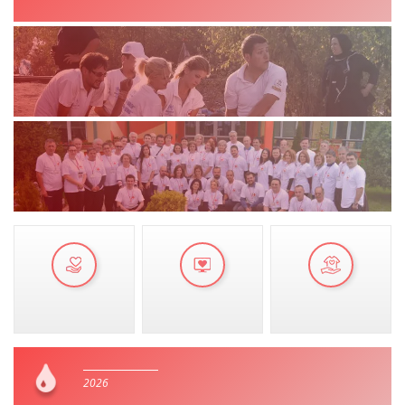
VEPRIMTARI
DORACAKË
STRATEGJI
MATERIAL EDUKATIVO INFORMATIV
BROCHURES
PRESENTATIONS
2026