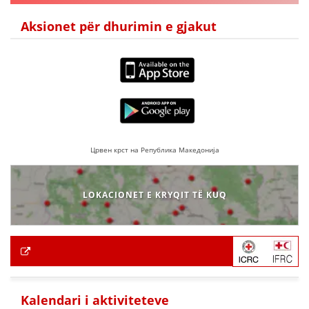
Aksionet për dhurimin e gjakut
Црвен крст на Република Македонија
LOKACIONET E KRYQIT TË KUQ
Kalendari i aktiviteteve