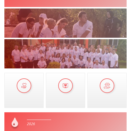
VEPRIMTARI
DORACAKË
STRATEGJI
MATERIAL EDUKATIVO INFORMATIV
BROCHURES
PRESENTATIONS
2026