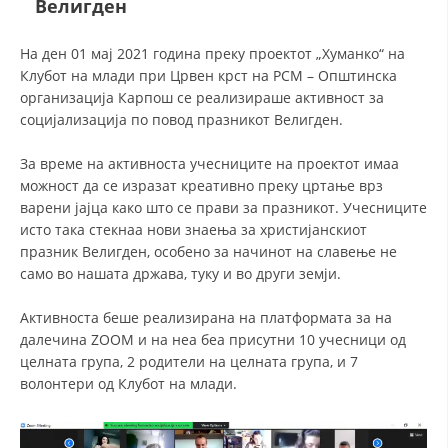
Велигден
ДЕЈСТВУВАЊЕ
На ден 01 мај 2021 година преку проектот „Хуманко“ на
Клубот на млади при Црвен крст на РСМ – Општинска
организација Карпош се реализираше активност за
социјализација по повод празникот Велигден.
За време на активноста учесниците на проектот имаа
ПРИРАЧНИЦИ
можност да се изразат креативно преку цртање врз
варени јајца како што се прави за празникот. Учесниците
СТРАТЕГИИ
исто така стекнаа нови знаења за христијанскиот
празник Велигден, особено за начинот на славење не
ЕДУКАТИВНО ИНФОРМАТИВНИ МАТЕРИЈАЛИ
само во нашата држава, туку и во други земји.
БРОШУРИ
Активноста беше реализирана на платформата за на
ПОСТЕРИ
далечина ZOOM и на неа беа присутни 10 учесници од
целната група, 2 родители на целната група, и 7
ПРЕЗЕНТАЦИИ
волонтери од Клубот на млади.