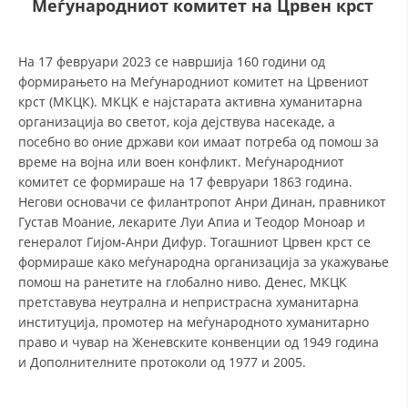
Меѓународниот комитет на Црвен крст
ДЕЈСТВУВАЊЕ
На 17 февруари 2023 се навршија 160 години од
формирањето на Меѓународниот комитет на Црвениот
крст (МКЦК). МКЦК е најстарата активна хуманитарна
организација во светот, која дејствува насекаде, а
посебно во оние држави кои имаат потреба од помош за
ПРИРАЧНИЦИ
време на војна или воен конфликт. Меѓународниот
комитет се формираше на 17 февруари 1863 година.
СТРАТЕГИИ
Негови основачи се филантропот Анри Динан, правникот
Густав Моание, лекарите Луи Апиа и Теодор Моноар и
ЕДУКАТИВНО ИНФОРМАТИВНИ МАТЕРИЈАЛИ
генералот Гијом-Анри Дифур. Тогашниот Црвен крст се
формираше како меѓународна организација за укажување
БРОШУРИ
помош на ранетите на глобално ниво. Денес, МКЦК
ПОСТЕРИ
претставува неутрална и непристрасна хуманитарна
институција, промотер на меѓународното хуманитарно
ПРЕЗЕНТАЦИИ
право и чувар на Женевските конвенции од 1949 година
и Дополнителните протоколи од 1977 и 2005.