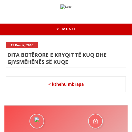
MENU
15 Korrik, 2016
DITA BOTËRORE E KRYQIT TË KUQ DHE
GJYSMËHËNËS SË KUQE
< kthehu mbrapa