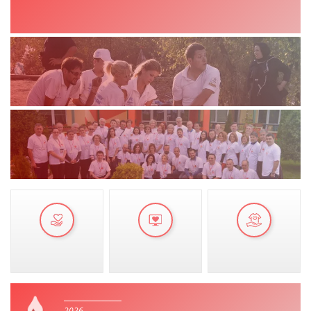
VEPRIMTARI
DORACAKË
STRATEGJI
MATERIAL EDUKATIVO INFORMATIV
BROCHURES
PRESENTATIONS
2026