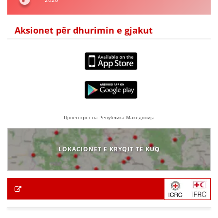
Aksionet për dhurimin e gjakut
Црвен крст на Република Македонија
LOKACIONET E KRYQIT TË KUQ