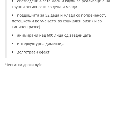
обезбедени 4 сета маси и клупи за реализација на
групни активности со деца и млади
поддршката за 52 деца и млади со попреченост,
потешкотии во учењето, во социјален ризик и со
типичен развој
анимирани над 600 лица од заедницата
интеркултурна димензија
долготраен ефект
Честитки драги луѓе!!!