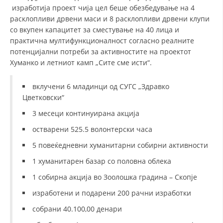
изработија проект чија цел беше обезбедување на 4
расклопливи дрвени маси и 8 расклопливи дрвени клупи
со вкупен капацитет за сместување на 40 лица и
практична мултифункционалност согласно реалните
потенцијални потреби за активностите на проектот
Хуманко и летниот камп „Сите сме исти“.
вклучени 6 младинци од СУГС „Здравко
Цветковски“
3 месеци континуирана акција
остварени 525.5 волонтерски часа
5 повеќедневни хуманитарни собирни активности
1 хуманитарен базар со половна облека
1 собирна акција во Зоолошка градина – Скопје
изработени и подарени 200 рачни изработки
собрани 40.100,00 денари