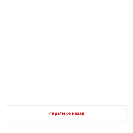
< врати се назад