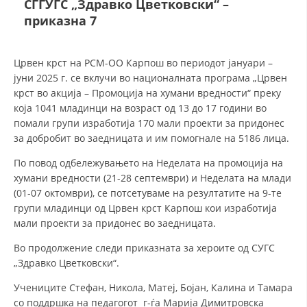
СГГУГС „Здравко Цветковски“ –
приказна 7
ДЕЈСТВУВАЊЕ
Црвен крст на РСМ-ОО Карпош во периодот јануари –
јуни 2025 г. се вклучи во националната програма „Црвен
крст во акција – Промоција на хумани вредности“ преку
која 1041 младинци на возраст од 13 до 17 години во
ПРИРАЧНИЦИ
помали групи изработија 170 мали проекти за придонес
за добробит во заедницата и им помогнале на 5186 лица.
СТРАТЕГИИ
По повод одбележувањето на Неделата на промоција на
ЕДУКАТИВНО ИНФОРМАТИВНИ МАТЕРИЈАЛИ
хумани вредности (21-28 септември) и Неделата на млади
(01-07 октомври), се потсетуваме на резултатите на 9-те
БРОШУРИ
групи младинци од Црвен крст Карпош кои изработија
мали проекти за придонес во заедницата.
ПОСТЕРИ
Во продолжение следи приказната за хероите од СУГС
ПРЕЗЕНТАЦИИ
„Здравко Цветковски“.
Учениците Стефан, Никола, Матеј, Бојан, Калина и Тамара
со поддршка на педагогот г-ѓа Марија Димитровска