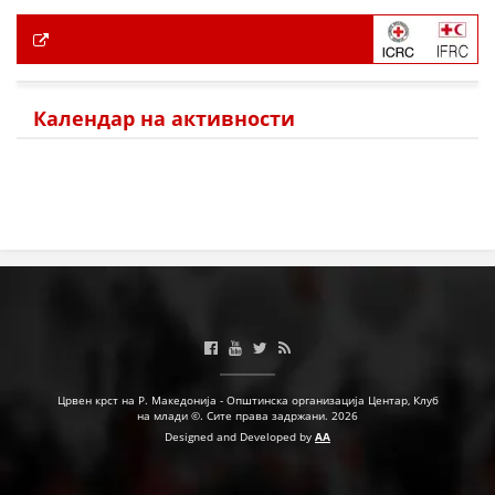
Календар на активности
Црвен крст на Р. Македонија - Општинска организација Центар, Клуб
на млади ©. Сите права задржани. 2026
Designed and Developed by
AA