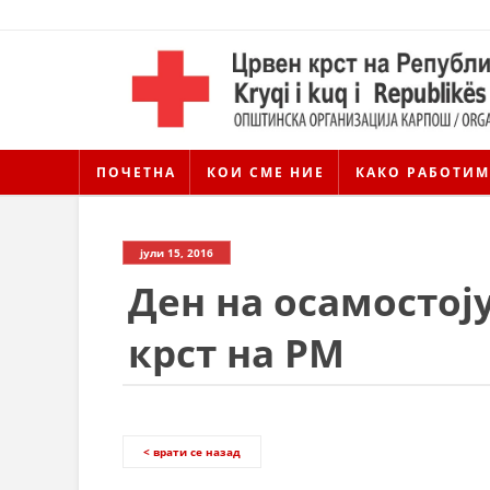
ПОЧЕТНА
КОИ СМЕ НИЕ
КАКО РАБОТИМ
јули 15, 2016
Ден на осамостој
крст на РМ
< врати се назад